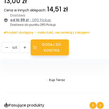
Cena
13,00 zł
14,51 zł
Cena w innych sklepach:
Dostawa
od 10,99 zł
- DPD Pickup
Dostawa do punktu DPD Pickup
Produkt dostępny – mała ilość, nie zwlekaj z zakupem
DODAJ DO
szt.
KOSZYKA
Kup Teraz
Szybki
zakup
dla
produktu
Pasujące produkty
Filc