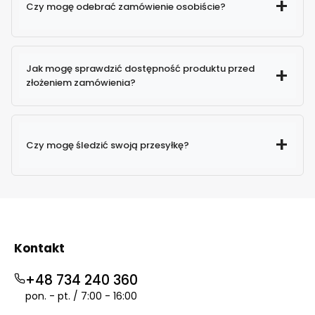
Czy mogę odebrać zamówienie osobiście?
Jak mogę sprawdzić dostępność produktu przed
złożeniem zamówienia?
Czy mogę śledzić swoją przesyłkę?
Tak. Po złożeniu zamówienia otrzymasz
e-mail z kodem do śledzenia przesyłki –
możesz sprawdzić status od
Kontakt
zapakowania aż po dostarczenie.
+48 734 240 360
pon. - pt. / 7:00 - 16:00