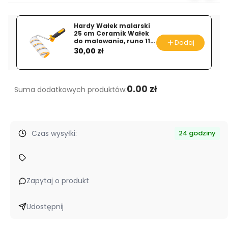
ochronny
M7
Hardy Wałek malarski
z
25 cm Ceramik Wałek
do malowania, runo 11
folią
Dodaj
Cena
mm, 2K DuoSystem
30,00 zł
180
g/m2
1
0.00 zł
Suma dodatkowych produktów:
x
2,5
m.
Czas wysyłki:
24 godziny
Zapytaj o produkt
Udostępnij