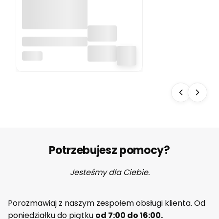
Hardy Wałek
malarski 25 cm
HARDY
Ceramik Wałek
do malowania,
runo 11 mm, 2K
DuoSystem
Potrzebujesz pomocy?
Jesteśmy dla Ciebie.
Porozmawiaj z naszym zespołem obsługi klienta. Od
poniedziałku do piątku
od 7:00 do 16:00.