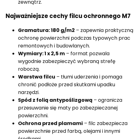
zewnątrz.
Najważniejsze cechy filcu ochronnego M7
Gramatura: 180 g/m2
– zapewnia praktyczną
ochronę powierzchni podczas typowych prac
remontowych i budowlanych.
Wymiary: 1 x 2,5 m
– format pozwala
wygodnie zabezpieczyć wybraną strefę
roboczą.
Warstwa filcu
– tłumi uderzenia i pomaga
chronić podłoże przed skutkami upadku
narzędzi.
Spód z folią antypoślizgową
– ogranicza
przesuwanie się maty po zabezpieczanej
powierzchni.
Ochrona przed plamami
– filc zabezpiecza
powierzchnie przed farbą, olejami i innymi
środkami.