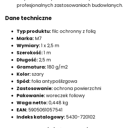
profesjonalnych zastosowaniach budowlanych.
Dane techniczne
Typ produktu:
filc ochronny z folią
Marka:
M7
Wymiary:
1 x 2,5 m
Szerokość:
1 m
Długość:
2,5 m
Gramatura:
180 g/m2
Kolor:
szary
Spód:
folia antypoślizgowa
Zastosowanie:
ochrona powierzchni
Pakowanie:
woreczek foliowy
Waga netto:
0,448 kg
EAN:
5905061057541
Indeks katalogowy:
5430-720102