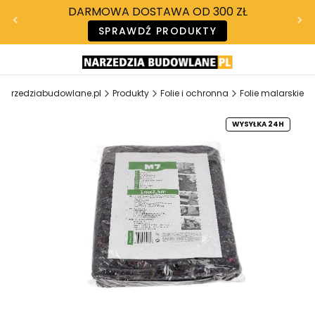
DARMOWA DOSTAWA OD 300 ZŁ
SPRAWDŹ PRODUKTY
narzedziabudowlane.pl
Produkty
Folie i ochronna
Folie malarskie
WYSYŁKA 24H