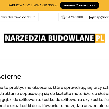
DARMOWA DOSTAWA OD 300 ZŁ
SPRAWDŹ PRODUKTY
owa dostawa od 300 zł
734 240 360
sklep@nar
ścierne
e to praktyczne akcesoria, które sprawdzają się przy szli
strukturze dopasowują się do kształtu materiału, co ułat
gąbki do szlifowania, kostka do szlifowania czy kostka ś
ierska oraz kostki do szlifowania to narzędzia uniwersal