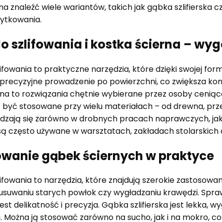
a znaleźć wiele wariantów, takich jak gąbka szlifierska czy
żytkowania.
do szlifowania i kostka ścierna – wy
lifowania to praktyczne narzędzia, które dzięki swojej fo
 precyzyjne prowadzenie po powierzchni, co zwiększa kont
rna to rozwiązania chętnie wybierane przez osoby cenią
 być stosowane przy wielu materiałach – od drewna, prze
dzają się zarówno w drobnych pracach naprawczych, jak i
 są często używane w warsztatach, zakładach stolarski
wanie gąbek ściernych w praktyce
lifowania to narzędzia, które znajdują szerokie zastoso
usuwaniu starych powłok czy wygładzaniu krawędzi. Spra
t delikatność i precyzja. Gąbka szlifierska jest lekka, w
. Można ją stosować zarówno na sucho, jak i na mokro, co