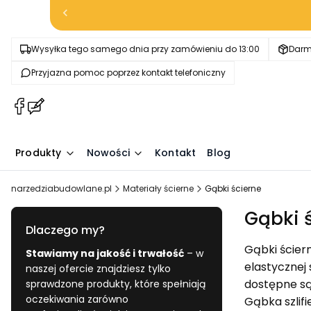
Wysyłka tego samego dnia przy zamówieniu do 13:00
Darm
Przyjazna pomoc poprzez kontakt telefoniczny
(Otwiera
(Otwiera
się
się
w
w
Produkty
Nowości
Kontakt
Blog
nowej
nowej
karcie)
karcie)
narzedziabudowlane.pl
Materiały ścierne
Gąbki ścierne
Gąbki 
Dlaczego my?
Gąbki ściern
Stawiamy na jakość i trwałość
– w
elastycznej 
naszej ofercie znajdziesz tylko
dostępne są 
sprawdzone produkty, które spełniają
oczekiwania zarówno
Gąbka szlif