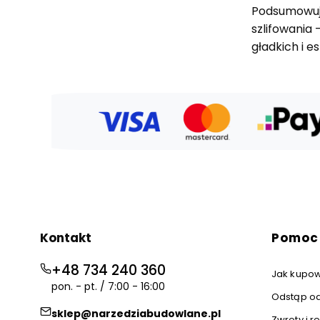
Podsumowując
szlifowania 
gładkich i 
Linki w
Kontakt
Pomoc
+48 734 240 360
Jak kupo
pon. - pt. / 7:00 - 16:00
Odstąp od
sklep@narzedziabudowlane.pl
Zwroty i 