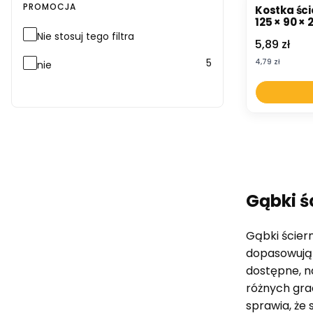
PROMOCJA
Kostka śc
125 × 90 ×
Nie stosuj tego filtra
Cena
5,89 zł
5
Cena
4,79 zł
nie
Gąbki ś
Gąbki ściern
dopasowują 
dostępne, n
różnych gra
sprawia, że