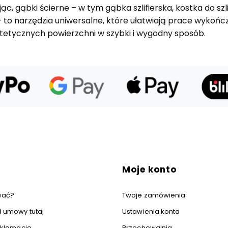
, gąbki ścierne – w tym gąbka szlifierska, kostka do szlif
– to narzędzia uniwersalne, które ułatwiają prace wykońc
estetycznych powierzchni w szybki i wygodny sposób.
 stopce
Moje konto
wać?
Twoje zamówienia
 umowy tutaj
Ustawienia konta
reklamacje
Przechowalnia