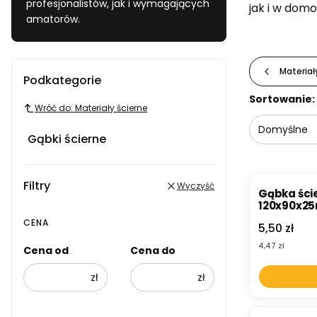
profesjonalistów, jak i wymagających
jak i w dom
amatorów.
Materiał
Podkategorie
Lista p
Sortowanie:
Wróć do: Materiały ścierne
Domyślne
Gąbki ścierne
Filtry
Wyczyść
Gąbka ści
120x90x2
CENA
Cena
5,50 zł
Cena
4,47 zł
Cena od
Cena do
zł
zł