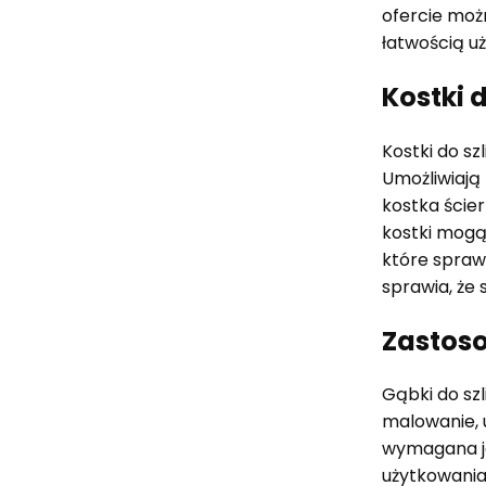
ofercie możn
łatwością u
Kostki 
Kostki do sz
Umożliwiają
kostka ście
kostki mogą
które spraw
sprawia, że
Zastoso
Gąbki do sz
malowanie, 
wymagana jes
użytkowania