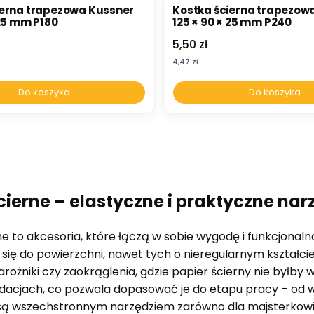
ierna trapezowa Kussner
Kostka ścierna trapezow
 25 mm P180
125 × 90 × 25 mm P240
Cena
5,50 zł
Cena
4,47 zł
Do koszyka
Do koszyka
cierne – elastyczne i praktyczne nar
e to akcesoria, które łączą w sobie wygodę i funkcjonaln
się do powierzchni, nawet tych o nieregularnym kształcie
arożniki czy zaokrąglenia, gdzie papier ścierny nie byłb
dacjach, co pozwala dopasować je do etapu pracy – od w
 są wszechstronnym narzędziem zarówno dla majsterkowi