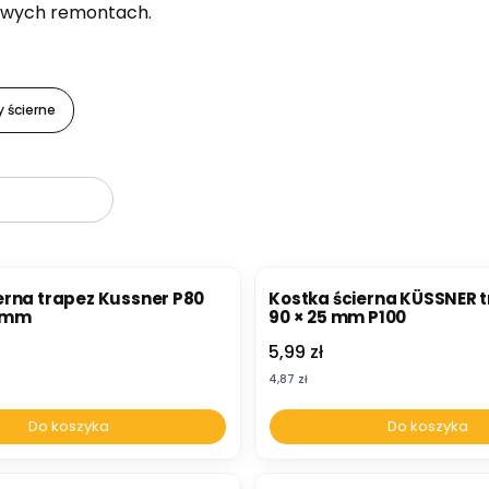
owych remontach.
y ścierne
roduktów
erna trapez Kussner P80
Kostka ścierna KÜSSNER t
5mm
90 × 25 mm P100
Cena
5,99 zł
Cena
4,87 zł
Do koszyka
Do koszyka