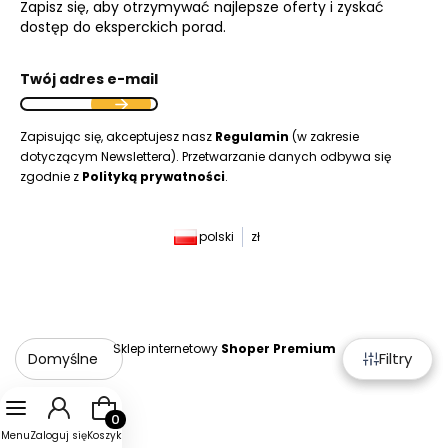
Zapisz się, aby otrzymywać najlepsze oferty i zyskać
dostęp do eksperckich porad.
Twój adres e-mail
Zapisując się, akceptujesz nasz
Regulamin
(w zakresie
dotyczącym Newslettera). Przetwarzanie danych odbywa się
zgodnie z
Polityką prywatności
.
polski
zł
Sklep internetowy
Shoper Premium
Filtry
Filtry
Domyślne
Produkty w koszyku: 0. Zobacz szczegóły
Menu
Zaloguj się
Koszyk