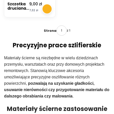
25 mm
miedziany
Cena
9,00 zł
Szczotka
P240
m
druciana
Cena
7,32 zł
Küssner
38 cm z
drutem
miedziany
m
z 1
Strona
Precyzyjne prace szlifierskie
Materiały ścierne są niezbędne w wielu dziedzinach
przemysłu, warsztatach oraz przy domowych projektach
remontowych. Stanowią kluczowe akcesoria
umożliwiające precyzyjne oszlifowanie różnych
powierzchni,
pozwalają na uzyskanie gładkości,
usuwanie nierówności czy przygotowanie materiału do
dalszego obrabiania czy malowania
.
Materiały ścierne zastosowanie