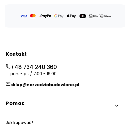
Kontakt
+48 734 240 360
pon. - pt. / 7:00 - 16:00
sklep@narzedziabudowlane.pl
Linki w stopce
Pomoc
Jak kupować?