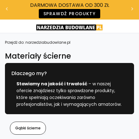
DARMOWA DOSTAWA OD 300 ZŁ
SPRAWDŹ PRODUKTY
Przejdź do:
narzedziabudowlane.pl
Materiały ścierne
Dlaczego my?
Stawiamy na jakość i trwałość
– w naszej
ofercie znajdziesz tylko sprawdzone produkty,
które spełniają oczekiwania zarówno
profesjonalistów, jak i wymagających amatorów.
Gąbki ścierne